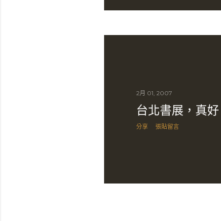
2月 01, 2007
台北書展，真好
分享
張貼留言