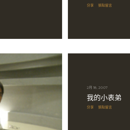
分享
張貼留言
2月 18, 2007
我的小表弟
分享
張貼留言