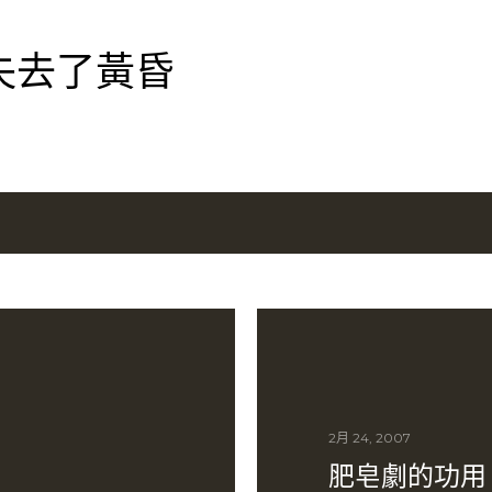
跳到主要內容
失去了黃昏
2月 24, 2007
肥皂劇的功用